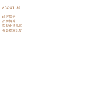
ABOUT US
品牌故事
品牌精神
客製化禮品區
會員禮享說明
SERVICE
運送政策
退換貨政策
條款與細則
隱私權保護
GET IN TOUCH
TEL / 04-22032541