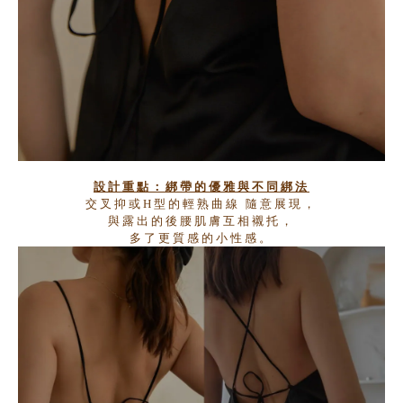
設計重點：
綁帶的優雅與不同綁法
交叉抑或
H
型的輕熟曲線 隨意展現，
與露出的後腰肌膚互相襯托，
多了更質感的小性感。