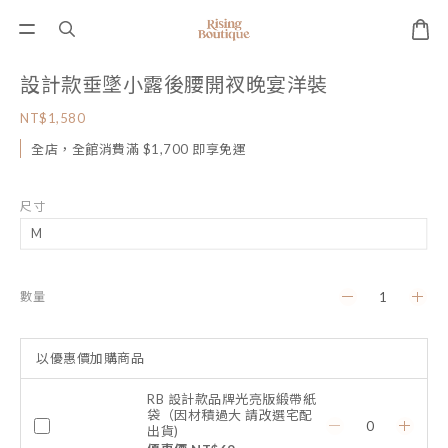
設計款垂墜小露後腰開衩晚宴洋裝
NT$1,580
全店，全館消費滿 $1,700 即享免運
尺寸
數量
以優惠價加購商品
RB 設計款品牌光亮版緞帶紙
袋（因材積過大 請改選宅配
出貨)