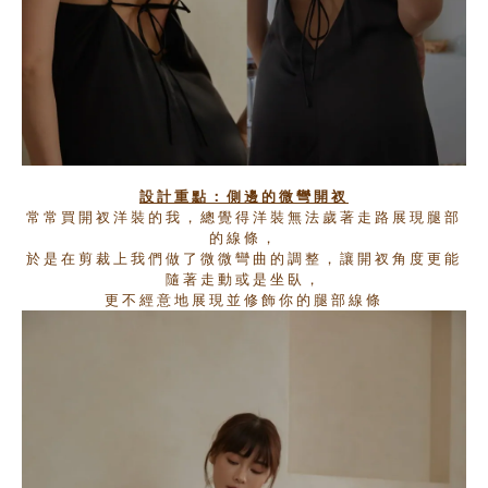
設計重點：
側邊的微彎開衩
常常買開衩洋裝的我，總覺得洋裝無法歲著走路展現腿部
的線條，
於是在剪裁上我們做了微微彎曲的調整，讓開衩角度更能
隨著走動或是坐臥，
更不經意地展現並修飾你的腿部線條