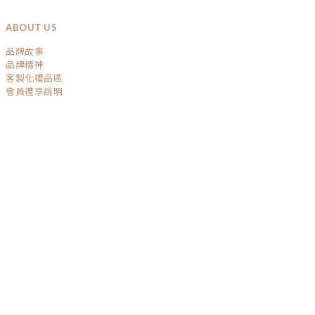
ABOUT US
品牌故事
品牌精神
客製化禮品區
會員禮享說明
SERVICE
運送政策
退換貨政策
條款與細則
隱私權保護
GET IN TOUCH
TEL / 04-22032541