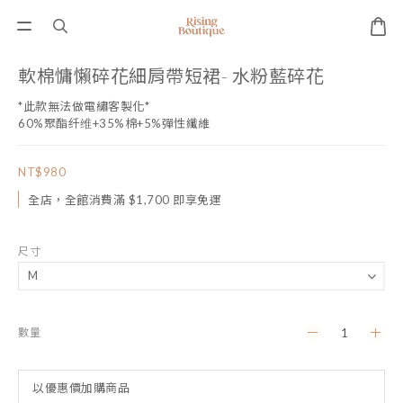
軟棉慵懶碎花細肩帶短裙- 水粉藍碎花
*此款無法做電繡客製化*
60%聚酯纤维+35%棉+5%彈性纖維
NT$980
全店，全館消費滿 $1,700 即享免運
尺寸
數量
以優惠價加購商品