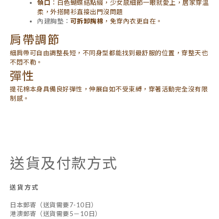
領口
：白色蝴蝶結點綴，少女感細節一眼就愛上，居家穿溫
柔，外搭開衫直接出門沒問題
內建胸墊：
可拆卸胸棉
，免穿內衣更自在。
肩帶調節
細肩帶可自由調整長短，不同身型都能找到最舒服的位置，穿整天也
不悶不勒。
彈性
提花棉本身具備良好彈性，伸展自如不受束縛，穿著活動完全沒有限
制感。
送貨及付款方式
送貨方式
日本郵寄（送貨需要7-10日）
港澳郵寄（送貨需要5－10日）