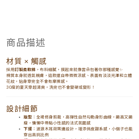
商品描述
材質 × 觸感
採用
訂製柔軟棉
，布料細膩，摸起來就像雲朵包著你那種感覺✨
棉質本身就透氣親膚，這款還自帶微微涼感、表面有淡淡光澤和立體
花紋，貼身穿完全不會有摩擦感。
30度的夏天穿超清爽，洗完也不會變硬或變形！
設計細節
版型
：全裙修身剪裁，高彈性自然勾勒身形曲線，顯高又顯
瘦，慵懶中帶點小性感的法式氛圍感
下擺
：波浪木耳荷葉邊設計，增添俏皮甜系感，小個子也能
穿出高挑比例