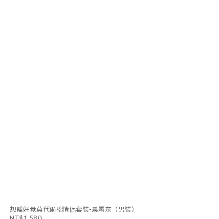
想睡好覺莫代爾棉情侶套裝-晨霧灰（男裝）
NT$1,580