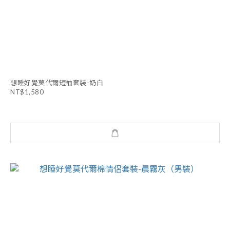
想睡好覺莫代爾短袖套裝-奶白
NT$1,580