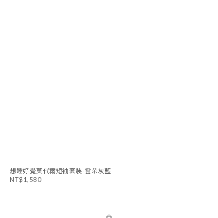
想睡好覺莫代爾短袖套裝-雲朵灰藍
NT$1,580