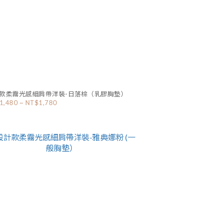
款柔霧光感細肩帶洋裝-日落棕（乳膠胸墊）
1,480 ~ NT$1,780