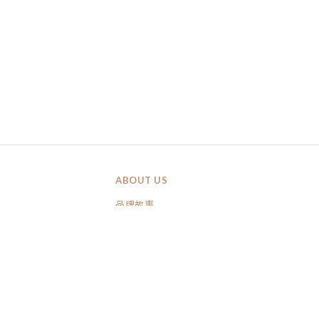
ABOUT US
品牌故事
品牌精神
客製化禮品區
會員禮享說明