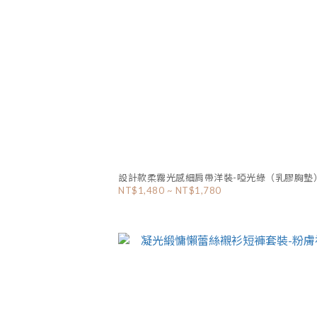
設計款柔霧光感細肩帶洋裝-啞光綠（乳膠胸墊
NT$1,480 ~ NT$1,780