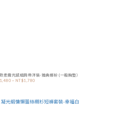
款柔霧光感細肩帶洋裝-雅典娜粉 (一般胸墊）
1,480 ~ NT$1,780