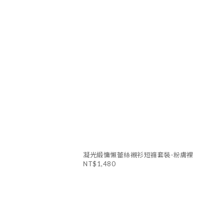
凝光緞慵懶蕾絲襯衫短褲套裝-粉膚裸
NT$1,480