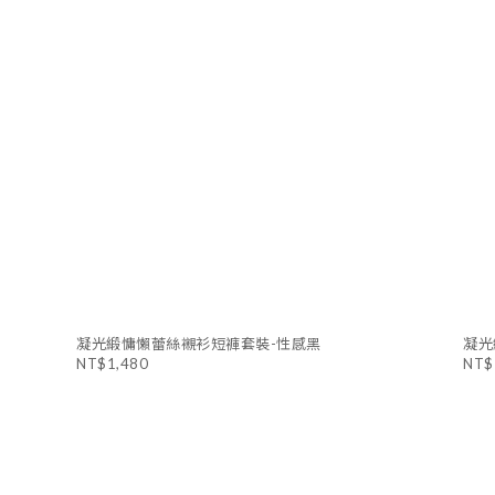
凝光緞慵懶蕾絲襯衫短褲套裝-性感黑
凝光
NT$1,480
NT$