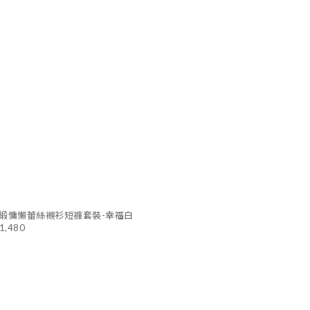
緞慵懶蕾絲襯衫短褲套裝-幸福白
1,480