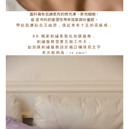
面料擁有低調柔亮的微光澤，質地細緻，
布料的垂墜性帶來挺度與份量感，
嚴選
帶給肌膚貼合又絲滑，
摸起來有十足的高級感，
RB 獨家刺繡客製化加購服務，
刺繡服務需要五個工作天，
如加購刺繡服務請於備註欄填寫文字
本次範例為：te amo!