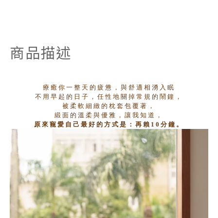
商品描述
療癒你一整天的疲憊，
與舒適相湧入眠
不用早起的日子，
任性地關掉常規的鬧鐘，
被柔軟細緻的枕套包覆著，
緞面的溫柔與優雅，
讓我知道，
原來寵愛自己最好的方式是：
再賴
10
分鐘。