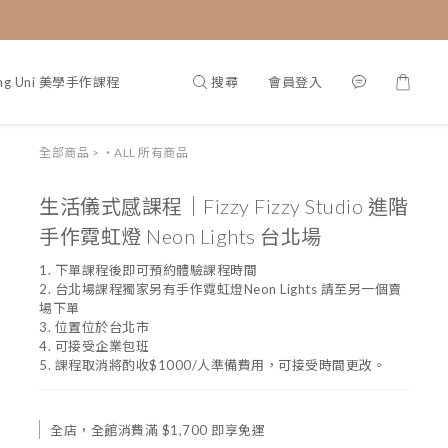
搜尋
會員登入
ing Uni 美學手作課程
部落格首頁
全部商品
>
・ALL 所有商品
生活儀式感課程｜Fizzy Fizzy Studio 進階
手作霓虹燈 Neon Lights 台北場
1. 下單課程後即可預約體驗課程時間
2. 台北場課程獨家另有手作霓虹燈Neon Lights 請至另一個賣
場下單
3. 位置位於台北市
4. 可接受企業包班
5. 課程取消將酌收$1000/人準備費用，可接受時間更改。
全店，全館消費滿 $1,700 即享免運