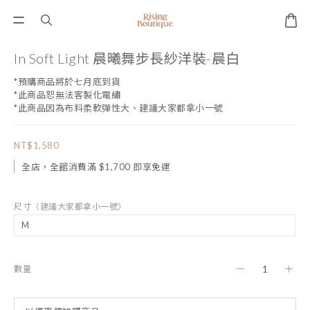
In Soft Light 晨曦舞步長紗洋裝-晨白
*預購商品將於七月底到貨
*此商品恕無法客製化電繡
*此商品因為布料柔軟彈性大、建議大家都拿小一號
NT$1,580
全店，全館消費滿 $1,700 即享免運
尺寸（建議大家都拿小一號）
數量