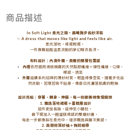
商品描述
In Soft Light 柔光之間・晨曦舞步長紗洋裝
✨
A dress that moves like light and feels like air.
柔光落地，裙襬輕擺，
一件像舞蹈般溫柔流動的夢幻睡衣長洋。
布料設計｜內滑外飄，柔嫩的雙層包覆感
內裡
依然選用滑順親膚的天然黏膠纖維＋彈性纖維，Q彈、
裸感、透氣
外層
延續系列招牌的薄紗材質，輕盈得像空氣，隨著步伐自
然流動，若隱若現不貼身，像是日光灑落肌膚的輕撫
設計亮點｜穿著、轉身、伸展，每一刻都美得像慢鏡頭
1. 飄逸落地裙襬＋蛋糕層設計
這件更加長版，延伸至小腿肚，
最下擺加入一圈蛋糕裙感的雙層紗邊，
每走一步都像踩在柔光中，增添飄逸與層次美感。
2. 肩膀荷葉紗袖＋胸前緞帶