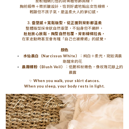
柔軟細網打造的荷葉袖修飾肩線，
胸前緞帶＋微抓皺設計，恰到好處地點出女性線條，
輕甜但不孩子氣，是溫柔大人的夢幻感。
3. 垂墜感＋寬鬆版型，從正面到背影都溫柔
整體版型採傘狀自然垂墜，不貼身但不顯胖，
肚肚放心放鬆
，
胸型自然包覆
，
背影線條拉長
，
在家走動時甚至會有種「自己也被療癒」的感覺。
顏色
水仙晨白（Narcissus White）
：純白＋柔光，宛如清晨
剛醒來的花
晨霧裸粉（Blush Veil）
：低飽和粉嫩色，像玫瑰花瓣上的
晨露
✨
When you walk, your skirt dances.
When you sleep, your body rests in light.