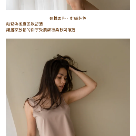
彈性面料．針織純色
鬆緊帶極度柔軟舒適
讓居家放鬆的你享受肌膚被柔軟呵護著