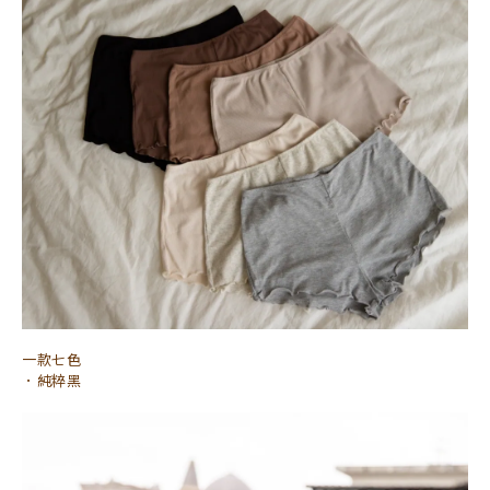
一款七色
．純粹黑