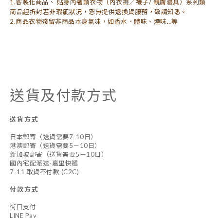
1.客製化商品、 貼身內著類衣物（內衣褲／襪子/ 親膚寢具）系列類
商品經拆封若非瑕疵狀況，恕無提供退換貨服務，敬請知悉。
2.商品衣物殘留非商品本身氣味，如香水、體味、煙味…等
送貨及付款方式
送貨方式
日本郵寄（送貨需要7-10日）
港澳郵寄（送貨需要5－10日）
新加坡郵寄（送貨需要5－10日）
國內宅配派送-嘉里快遞
7-11 取貨不付款 (C2C)
付款方式
街口支付
LINE Pay