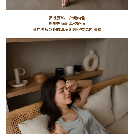
彈性面料．針織純色
鬆緊帶極度柔軟舒適
讓居家放鬆的你享受肌膚被柔軟呵護著