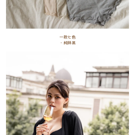
一款七色
．純粹黑