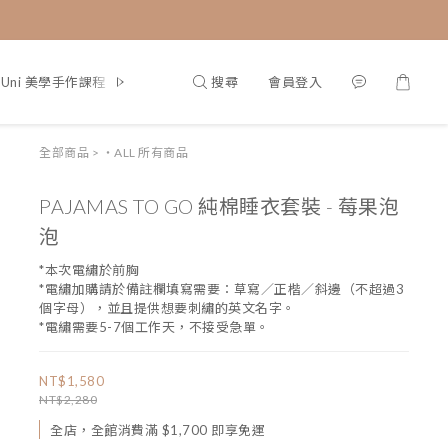
搜尋
會員登入
g Uni 美學手作課程
部落格首頁
全部商品
>
・ALL 所有商品
PAJAMAS TO GO 純棉睡衣套裝 - 莓果泡
泡
*本次電繡於前胸
*電繡加購請於備註欄填寫需要：草寫／正楷／斜邊（不超過3
個字母），並且提供想要刺繡的英文名字。
*電繡需要5-7個工作天，不接受急單。
NT$1,580
NT$2,280
全店，全館消費滿 $1,700 即享免運