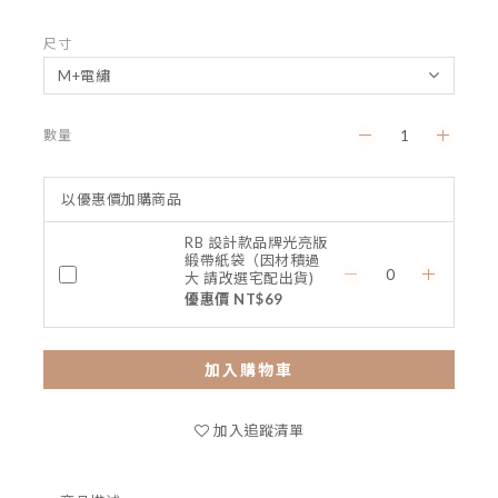
尺寸
數量
以優惠價加購商品
RB 設計款品牌光亮版
緞帶紙袋（因材積過
大 請改選宅配出貨)
優惠價 NT$69
加入購物車
加入追蹤清單