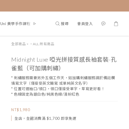
搜尋
會員登入
g Uni 美學手作課程
部落格首頁
全部商品
>
・ALL 所有商品
Midnight Luxe 啞光拼接質感長袖套裝-孔
雀藍（可加購刺繡）
* 刺繡服務需要另外五個工作天，如加購刺繡服務請於備註欄
填寫文字（僅接受英文簡寫 或單純英文名字）
* 位置可選袖口/領口，領口僅接受單字，草寫更好看！
* 色線固定為銀白色/純黑色線/淺粉紅色
NT$1,980
全店，全館消費滿 $1,700 即享免運