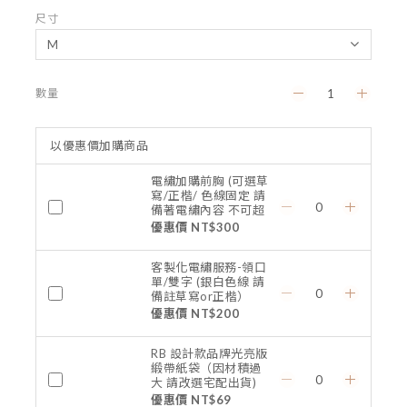
尺寸
數量
以優惠價加購商品
電繡加購前胸 (可選草
寫/正楷/ 色線固定 請
備著電繡內容 不可超
過7個字含空格)
優惠價 NT$300
客製化電繡服務-領口
單/雙字 (銀白色線 請
備註草寫or正楷）
優惠價 NT$200
RB 設計款品牌光亮版
緞帶紙袋（因材積過
大 請改選宅配出貨)
優惠價 NT$69