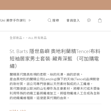
搜尋
會員登入
g Uni 美學手作課程
部落格首頁
全部商品
>
・ALL 所有商品
St. Barts 隱世島嶼 奧地利蘭精Tencel布料
短袖居家男士套裝-藏青深藍 （可加購電
繡）
蘭精莫代爾具有棉的柔軟、絲的光澤、麻的舒爽。
是由奧地利的蘭精公司(Lenzing)旗下的天絲(Tencel)品牌開發
的新材質，該公司專門發展以天然素材製成的人工纖維，
莫代爾便是以歐洲的山毛櫸作為主要素材，將櫸木打成木漿後
利用特殊的紡織工藝將纖維加工，將植物纖維人工合成為全新
的紡織纖維種類，這便是莫代爾的由來。