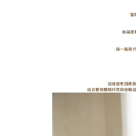
當
無論是
與一般莫
這裡是老錢貴
結合奢級蘭精材質與極簡