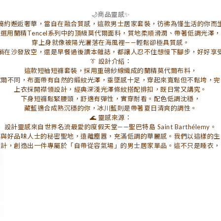
🌙商品靈感✨
簡約邂逅奢華，當自在融合質感，這款男士居家套裝，彷彿為懂生活的你而
選用蘭精Tencel系列中的頂級莫代爾面料，質地柔順滑潤、帶著低調光澤，
穿上身就像被陽光灑落在海風裡——輕鬆卻極具質感。
躺在沙發放空，還是早餐過後讀本雜誌，都讓人忍不住想慢下腳步，好好享
👔 設計介紹：
這款短袖短褲套裝，採用重磅紗線織成的蘭精莫代爾布料，
代爾不同，布面帶有自然的緞紋光澤，垂墜感十足，穿起來寬鬆但不鬆垮，完
上衣採開襟領設計，經典深淺光澤條紋搭配排扣，既日常又講究。
下身短褲鬆緊腰頭，舒適有彈性，實穿耐看。配色低調沈穩，
藏藍適合成熟沉穩的你，冰川藍則是帶著夏日清爽的調性。
🌊 靈感來源：
設計靈感來自世界名流最愛的度假天堂——聖巴特島 Saint Barthélemy。
族與好品味人士的秘密聖地，遠離塵囂，充滿低調的華麗感。我們以這樣的生
設計，創造出一件專屬於「自帶從容氣場」的男士居家單品。這不只是睡衣，