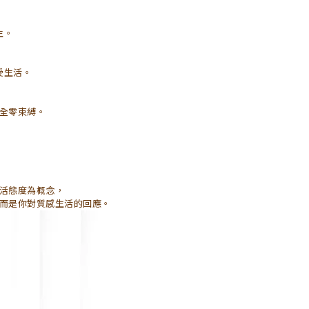
生。
受生活。
全零束縛。
活態度為概念，
而是你對質感生活的回應。