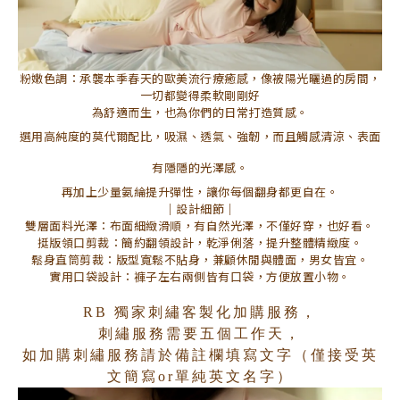
粉嫩色調：承襲本季春天的歐美流行療癒感，像被陽光曬過的房間，
一切都變得柔軟剛剛好
為舒適而生，也為你們的日常打造質感。
選用高純度的莫代爾配比，吸濕、透氣、強韌，而且觸感清涼、表面
有隱隱的光澤感。
再加上少量氨綸提升彈性，讓你每個翻身都更自在。
｜設計細節｜
雙層面料光澤：布面細緻滑順，有自然光澤，不僅好穿，也好看。
挺版領口剪裁：簡約翻領設計，乾淨俐落，提升整體精緻度。
鬆身直筒剪裁：版型寬鬆不貼身，兼顧休閒與體面，男女皆宜。
實用口袋設計：褲子左右兩側皆有口袋，方便放置小物。
RB 獨家刺繡客製化加購服務，
刺繡服務需要五個工作天，
如加購刺繡服務請於備註欄填寫文字（僅接受英
文簡寫or單純英文名字）