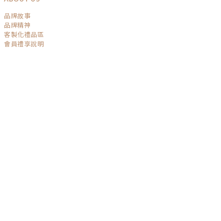
品牌故事
品牌精神
客製化禮品區
會員禮享說明
SERVICE
運送政策
退換貨政策
條款與細則
隱私權保護
GET IN TOUCH
TEL / 04-22032541
BUSINESS TIME / Mon - Fri 10:00-19:00
MAIL / Service@risingboutique.co