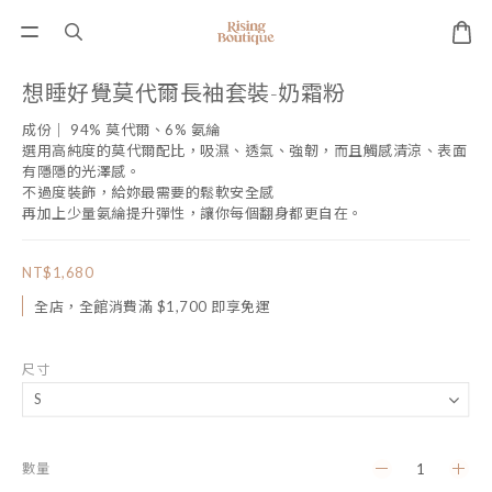
想睡好覺莫代爾長袖套裝-奶霜粉
成份｜ 94% 莫代爾、6% 氨綸
選用高純度的莫代爾配比，吸濕、透氣、強韌，而且觸感清涼、表面
有隱隱的光澤感。
不過度裝飾，給妳最需要的鬆軟安全感
再加上少量氨綸提升彈性，讓你每個翻身都更自在。
NT$1,680
全店，全館消費滿 $1,700 即享免運
尺寸
數量