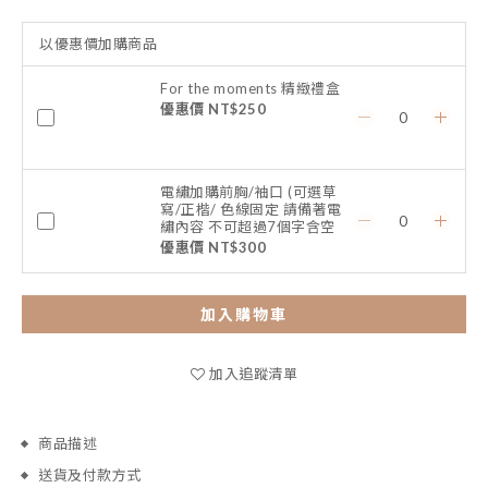
以優惠價加購商品
For the moments 精緻禮盒
優惠價 NT$250
電繡加購前胸/袖口 (可選草
寫/正楷/ 色線固定 請備著電
繡內容 不可超過7個字含空
格)
優惠價 NT$300
加入購物車
加入追蹤清單
商品描述
送貨及付款方式