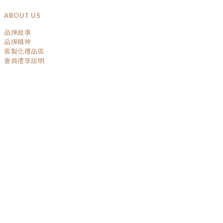
ABOUT US
品牌故事
品牌精神
客製化禮品區
會員禮享說明
已選
0
件
前往購物車
SERVICE
運送政策
退換貨政策
條款與細則
隱私權保護
GET IN TOUCH
TEL / 04-22032541