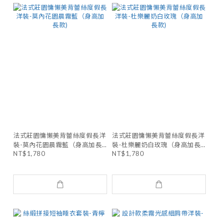
法式莊園慵懶美背蕾絲度假長洋
法式莊園慵懶美背蕾絲度假長洋
裝-莫內花園晨霧藍（身高加長
裝-杜樂麗奶白玫瑰（身高加長
NT$1,780
NT$1,780
款)
款)