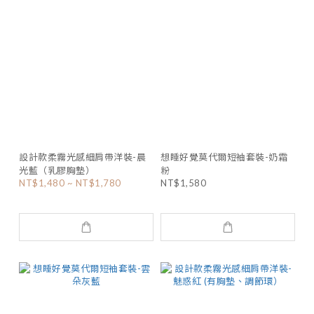
設計款柔霧光感細肩帶洋裝-晨
想睡好覺莫代爾短袖套裝-奶霜
光藍（乳膠胸墊）
粉
NT$1,480 ~ NT$1,780
NT$1,580