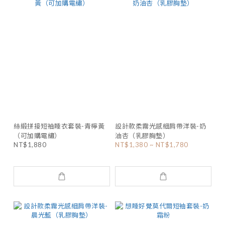
絲緞拼接短袖睡衣套裝-青檸黃
設計款柔霧光感細肩帶洋裝-奶
（可加購電繡）
油杏（乳膠胸墊）
NT$1,880
NT$1,380 ~ NT$1,780