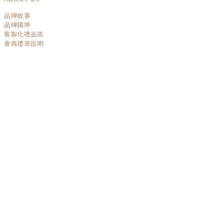
品牌故事
品牌精神
客製化禮品區
會員禮享說明
已選
0
件
前往購物車
SERVICE
運送政策
退換貨政策
條款與細則
隱私權保護
GET IN TOUCH
TEL / 04-22032541
BUSINESS TIME / Mon - Fri 10:00-19:00
MAIL / Service@risingboutique.co