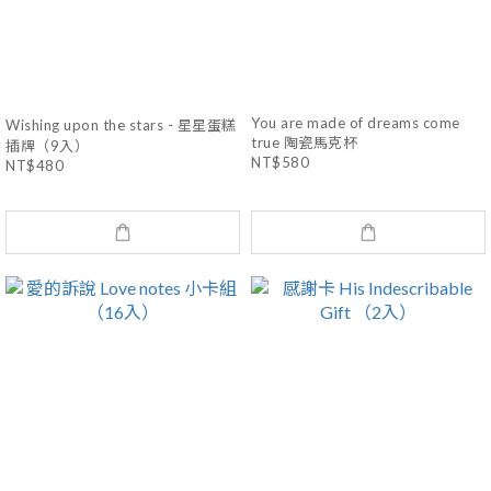
You are made of dreams come
Wishing upon the stars - 星星蛋糕
true 陶瓷馬克杯
插牌（9入）
NT$580
NT$480