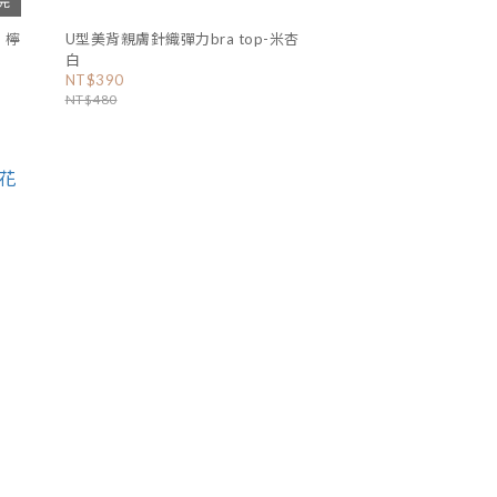
完
 檸
U型美背親膚針織彈力bra top-米杏
白
NT$390
NT$480