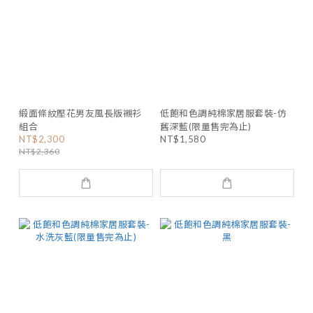
緞面條紋壓花男友風長版襯衫
低飽和色調純棉家居服套裝-仿
組合
舊深藍(限量售完為止)
NT$2,300
NT$1,580
NT$2,360