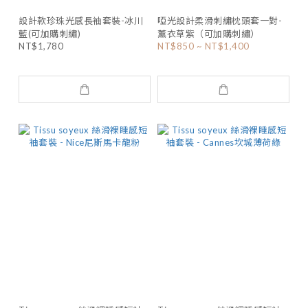
設計款珍珠光感長袖套裝-冰川
啞光設計柔滑刺繡枕頭套一對-
藍(可加購刺繡)
薰衣草紫（可加購刺繡）
NT$1,780
NT$850 ~ NT$1,400