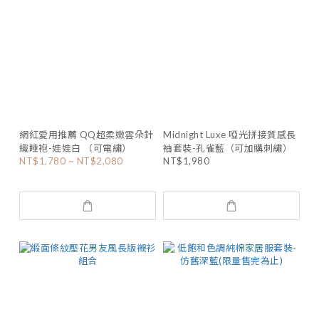
網紅愛用推薦 QQ超柔嫩雲朵針
Midnight Luxe 啞光拼接質感長
織睡袍-娃娃白 （可電繡）
袖套裝-孔雀藍（可加購刺繡）
NT$1,780 ~ NT$2,080
NT$1,980