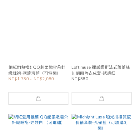
網紅們熱推!!QQ超柔嫩雲朵針
Loft muse 裸感繆斯法式薄蕾絲
織睡袍-深邃海藍（可電繡）
無鋼圈內衣成套-誘惑紅
NT$1,780 ~ NT$2,080
NT$880