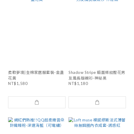
柔軟夢境|全棉家居服套裝-金盞
Shadow Stripe 緞面條紋壓花男
花黃
友風長版襯衫-神秘黑
NT$1,580
NT$1,180